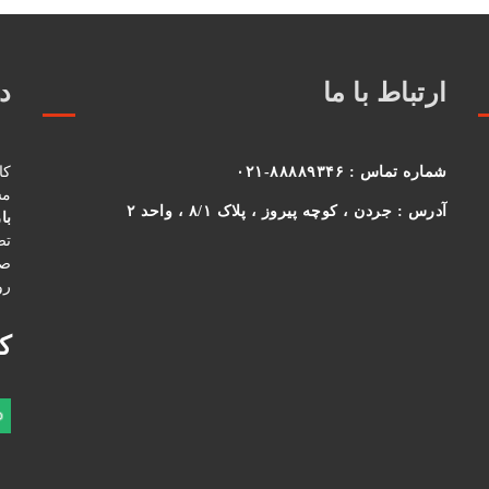
ارتباط با ما
در
شماره تماس :
۸۸۸۸۹۳۴۶-۰۲۱
کا
مس
آدرس :
جردن ، کوچه پیروز ، پلاک ۸/۱ ، واحد ۲
با
تص
صو
رو
ک